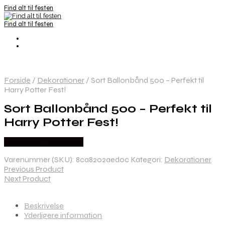
Find alt til festen
Find alt til festen
Forside
/
Dekorationer
/
Sort Ballonbånd 500 – Perfekt til
Harry Potter Fest!
Sort Ballonbånd 500 – Perfekt til
Harry Potter Fest!
Købes hos Festkassen
Varenummer (SKU):
8ca8202aed0c
Kategori:
Dekorationer
Previous Product
Next Product
Beskrivelse
Yderligere information