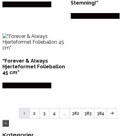
Stemning!”
Købes hos Partyvikings
Købes hos Partyvikings
“Forever & Always
Hjerteformet Folieballon
45 cm”
Købes hos Partyvikings
1
2
3
4
…
382
383
384
→
×
Kategorier