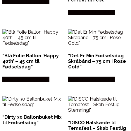
Købes hos Partyvikings
Købes hos Partyvikings
“Blå Folie Ballon ‘Happy
“Det Er Min Fødselsdag
40th’ – 45 cm til
Skråbånd – 75 cm i Rose
Fødselsdag”
Gold”
Købes hos Partyvikings
Købes hos Partyvikings
“Dirty 30 Ballonbuket Mix
til Fødselsdag”
“DISCO Halskæde til
Temafest – Skab Festlig