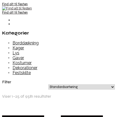
Find alt til festen
Find alt til festen
Kategorier
Borddækning
Kager
Lys
Gaver
Kostumer
Dekorationer
Festskilte
Filter
Viser 1–25 af 9581 resultater