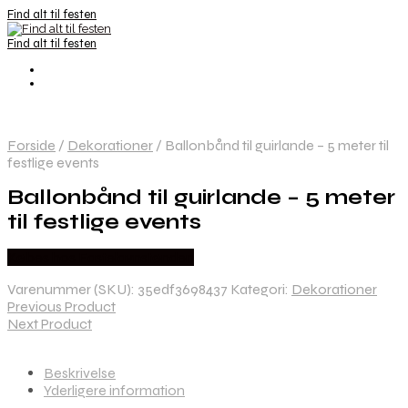
Find alt til festen
Find alt til festen
Forside
/
Dekorationer
/
Ballonbånd til guirlande – 5 meter til
festlige events
Ballonbånd til guirlande – 5 meter
til festlige events
Købes hos Fastelavnstønden
Varenummer (SKU):
35edf3698437
Kategori:
Dekorationer
Previous Product
Next Product
Beskrivelse
Yderligere information