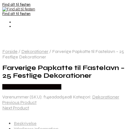
Find alt til festen
Find alt til festen
Forside
/
Dekorationer
/
Farverige Papkatte til Fastelavn – 25
Festlige Dekorationer
Farverige Papkatte til Fastelavn –
25 Festlige Dekorationer
Købes hos Fastelavnstønden
Varenummer (SKU):
f14eadad5ea8
Kategori:
Dekorationer
Previous Product
Next Product
Beskrivelse
Yderligere information