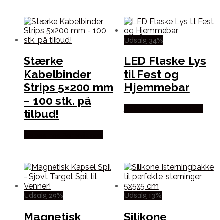
Udsalg 34%
Stærke
LED Flaske Lys
Kabelbinder
til Fest og
Strips 5×200 mm
Hjemmebar
– 100 stk. på
Købes hos Partyvikings
tilbud!
Købes hos Partyvikings
Udsalg 29%
Udsalg 13%
Magnetisk
Silikone