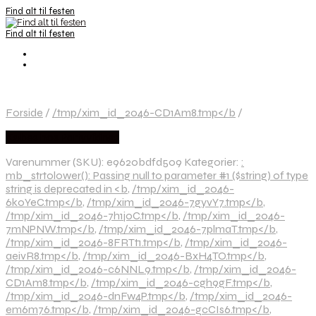
Find alt til festen
Find alt til festen
Forside
/
/tmp/xim_id_2046-CD1Am8.tmp</b
/
Købes hos Partyvikings
Varenummer (SKU):
e9620bdfd509
Kategorier:
:
mb_strtolower(): Passing null to parameter #1 ($string) of type
string is deprecated in <b
,
/tmp/xim_id_2046-
6k0YeC.tmp</b
,
/tmp/xim_id_2046-7gyvY7.tmp</b
,
/tmp/xim_id_2046-7h1j0C.tmp</b
,
/tmp/xim_id_2046-
7mNPNW.tmp</b
,
/tmp/xim_id_2046-7plmaT.tmp</b
,
/tmp/xim_id_2046-8FRTt1.tmp</b
,
/tmp/xim_id_2046-
aeivR8.tmp</b
,
/tmp/xim_id_2046-BxH4TO.tmp</b
,
/tmp/xim_id_2046-c6NNL9.tmp</b
,
/tmp/xim_id_2046-
CD1Am8.tmp</b
,
/tmp/xim_id_2046-cgh9gF.tmp</b
,
/tmp/xim_id_2046-dnFw4P.tmp</b
,
/tmp/xim_id_2046-
em6m76.tmp</b
,
/tmp/xim_id_2046-gcCIs6.tmp</b
,