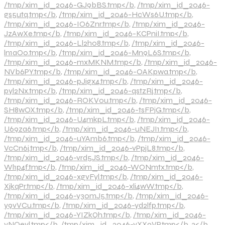
/tmp/xim_id_2046-GJ9bBS.tmp</b
,
/tmp/xim_id_2046-
gs5utq.tmp</b
,
/tmp/xim_id_2046-HcWs6U.tmp</b
,
/tmp/xim_id_2046-IO6Znr.tmp</b
,
/tmp/xim_id_2046-
JzAwXe.tmp</b
,
/tmp/xim_id_2046-KCPniI.tmp</b
,
/tmp/xim_id_2046-Ll2h08.tmp</b
,
/tmp/xim_id_2046-
ln1aOo.tmp</b
,
/tmp/xim_id_2046-Mn9L6S.tmp</b
,
/tmp/xim_id_2046-mxMKNM.tmp</b
,
/tmp/xim_id_2046-
NVb6PY.tmp</b
,
/tmp/xim_id_2046-OAKpwa.tmp</b
,
/tmp/xim_id_2046-pJigx4.tmp</b
,
/tmp/xim_id_2046-
pyl2Nx.tmp</b
,
/tmp/xim_id_2046-qstzRj.tmp</b
,
/tmp/xim_id_2046-ROKV0u.tmp</b
,
/tmp/xim_id_2046-
SH8wOX.tmp</b
,
/tmp/xim_id_2046-tsFPjG.tmp</b
,
/tmp/xim_id_2046-U4mkpL.tmp</b
,
/tmp/xim_id_2046-
U69za6.tmp</b
,
/tmp/xim_id_2046-uNEJI1.tmp</b
,
/tmp/xim_id_2046-uYAmb6.tmp</b
,
/tmp/xim_id_2046-
VcCn6j.tmp</b
,
/tmp/xim_id_2046-vPpjL8.tmp</b
,
/tmp/xim_id_2046-vrd5JS.tmp</b
,
/tmp/xim_id_2046-
Wl1p4f.tmp</b
,
/tmp/xim_id_2046-WONmtx.tmp</b
,
/tmp/xim_id_2046-xgvFyl.tmp</b
,
/tmp/xim_id_2046-
XjkqPr.tmp</b
,
/tmp/xim_id_2046-xli4wW.tmp</b
,
/tmp/xim_id_2046-y30mJ5.tmp</b
,
/tmp/xim_id_2046-
y9vVCu.tmp</b
,
/tmp/xim_id_2046-yd2lfp.tmp</b
,
/tmp/xim_id_2046-YIZkQh.tmp</b
,
/tmp/xim_id_2046-
yNOevl.tmp</b
,
/tmp/xim_id_2046-yXX9VP.tmp</b
,
3</b
,