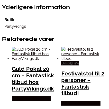
Yderligere information
Butik
Partyvikings
Relaterede varer
Udsalg 11%
Guld Pokal 20
Festivalstol til 2
cm – Fantastisk
personer –
tilbud hos
Fantastisk
PartyVikings.dk
tilbud!
Købes hos Partyvikings
Købes hos Partyvikings