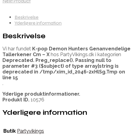
Next Product
Beskrivelse
Yderligere information
Beskrivelse
Vi har fundet
K-pop Demon Hunters Genanvendelige
Tallerkener Cm – X
hos PartyVikings.dk i kategorien
Deprecated
. Preg_replace(). Passing null to
parameter #3 ($subject) of type array|string is
deprecated in
/tmp/xim_id_2046-2xHlSg.Tmp
on
line
15
.
Yderlige produktinformationer.
Produkt ID.
10576
Yderligere information
Butik
Partyvikings