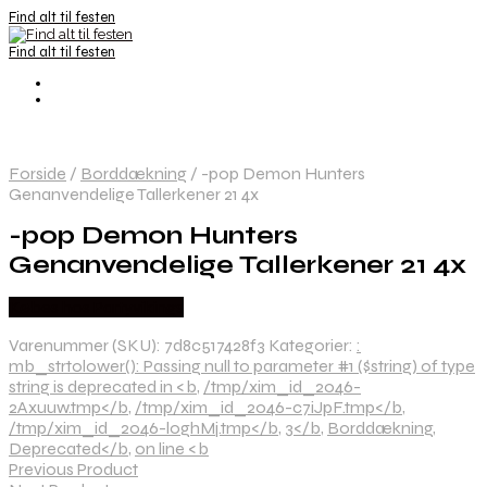
Find alt til festen
Find alt til festen
Forside
/
Borddækning
/
-pop Demon Hunters
Genanvendelige Tallerkener 21 4x
-pop Demon Hunters
Genanvendelige Tallerkener 21 4x
Købes hos Partyvikings
Varenummer (SKU):
7d8c517428f3
Kategorier:
:
mb_strtolower(): Passing null to parameter #1 ($string) of type
string is deprecated in <b
,
/tmp/xim_id_2046-
2Axuuw.tmp</b
,
/tmp/xim_id_2046-c7iJpF.tmp</b
,
/tmp/xim_id_2046-loghMj.tmp</b
,
3</b
,
Borddækning
,
Deprecated</b
,
on line <b
Previous Product