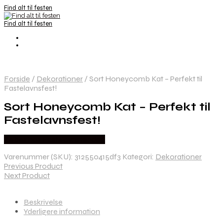
Find alt til festen
Find alt til festen
Forside
/
Dekorationer
/
Sort Honeycomb Kat – Perfekt til
Fastelavnsfest!
Sort Honeycomb Kat – Perfekt til
Fastelavnsfest!
Købes hos Fastelavnstønden
Varenummer (SKU):
312550415df3
Kategori:
Dekorationer
Previous Product
Next Product
Beskrivelse
Yderligere information