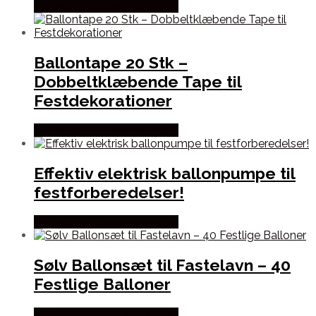
Købes hos Fastelavnstønden
Ballontape 20 Stk –
Dobbeltklæbende Tape til
Festdekorationer
Købes hos Fastelavnstønden
Effektiv elektrisk ballonpumpe til
festforberedelser!
Købes hos Fastelavnstønden
Sølv Ballonsæt til Fastelavn – 40
Festlige Balloner
Købes hos Fastelavnstønden