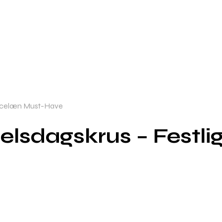
orcelæn Must-Have
lsdagskrus – Festli