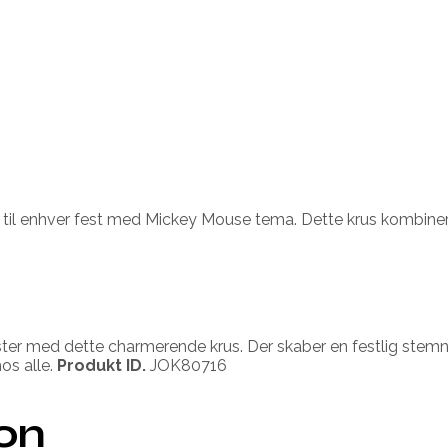
l enhver fest med Mickey Mouse tema. Dette krus kombinerer h
ne gæster med dette charmerende krus. Der skaber en festlig s
os alle.
Produkt ID.
JOK80716
ion