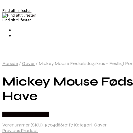
Find alt til festen
Find alt til festen
Forside
/
Gaver
/
Mickey Mouse Fødselsdagskrus – Festligt P
Mickey Mouse Fødse
Have
Købes hos Festkassen
Varenummer (SKU):
5704d86101f7
Kategori:
Gaver
Previous Product