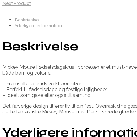
Next Product
Beskrivelse
Yderligere information
Beskrivelse
Mickey Mouse Fødselsdagskrus i porcelæn er et must-have ti
både børn og voksne.
– Fremstillet af slidstærkt porcelæn
– Perfekt til fødselsdage og festlige lejligheder
– Ideelt som gave eller også til samling
Det farverige design tilfører liv til din fest. Overrask di
dette fantastiske Mickey Mouse krus. Der vil sprede glæde h
Yderligere informat