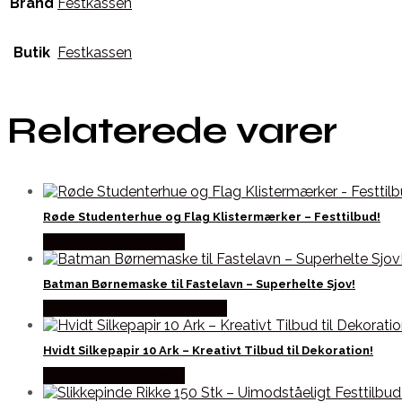
Brand
Festkassen
Butik
Festkassen
Relaterede varer
Røde Studenterhue og Flag Klistermærker – Festtilbud!
Købes hos Festkassen
Batman Børnemaske til Fastelavn – Superhelte Sjov!
Købes hos Fastelavnstønden
Hvidt Silkepapir 10 Ark – Kreativt Tilbud til Dekoration!
Købes hos Festkassen