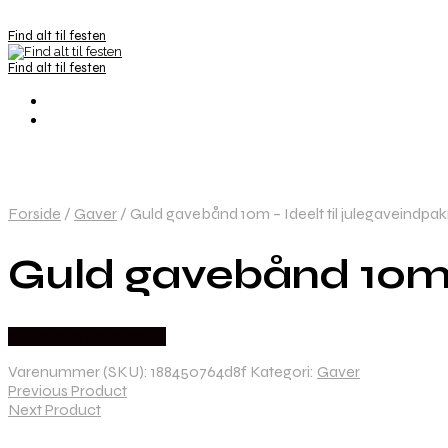
Find alt til festen
Find alt til festen
Forside
/
Gaver
/
Guld gavebånd 10m – Ideelt til julegaveindpa
Guld gavebånd 10m –
Købes hos Festkassen
Varenummer (SKU):
188450764d8f
Kategori:
Gaver
Previous Product
Next Product