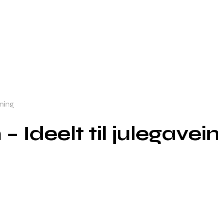
kning
 Ideelt til julegave