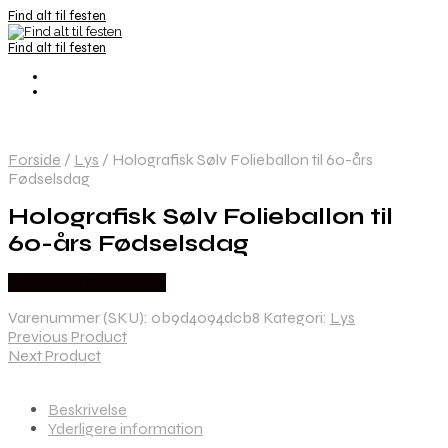
Find alt til festen
Find alt til festen
Forside
/
Lys
/
Holografisk Sølv Folieballon til 60-års
Fødselsdag
Holografisk Sølv Folieballon til
60-års Fødselsdag
Købes hos Festkassen
Varenummer (SKU):
0b9d4094dcb8
Kategori:
Lys
Previous Product
Next Product
Beskrivelse
Yderligere information