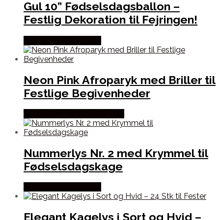
Gul 10” Fødselsdagsballon –
Festlig Dekoration til Fejringen!
Købes hos Festkassen
Neon Pink Afroparyk med Briller til
Festlige Begivenheder
Købes hos Fastelavnstønden
Nummerlys Nr. 2 med Krymmel til
Fødselsdagskage
Købes hos Festkassen
Elegant Kagelys i Sort og Hvid –