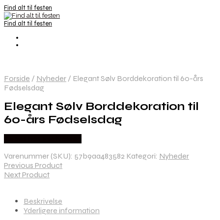
Find alt til festen
Find alt til festen
Forside
/
Nyheder
/
Elegant Sølv Borddekoration til 60-års
Fødselsdag
Elegant Sølv Borddekoration til
60-års Fødselsdag
Købes hos Festkassen
Varenummer (SKU):
57b9aa483582
Kategori:
Nyheder
Previous Product
Next Product
Beskrivelse
Yderligere information