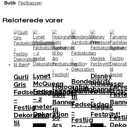
Butik
Festkassen
Relaterede varer
Lynet
Disney
Gurli
Bondegårds
McQueen
Prinsesser
Gris
Holografisk
Farve
Jumbobanner
Fødselsdagsbanner
Fødselsda
Fødselsdagsbanner
Sølv
Fast
til
– 2
–
–
Banner
Bann
Fødselsdag
meter
Magisk
Festlig
til
–
–
Dekoration
Festpynt!
Dekoration
60
Festl
Festlig
til
års
Deko
Købes
Købes