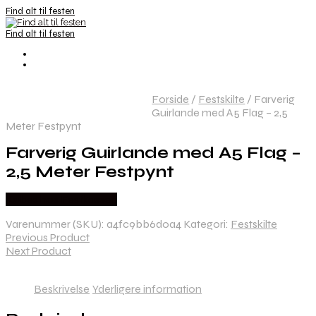
Find alt til festen
Find alt til festen
Forside
/
Festskilte
/
Farverig
Guirlande med A5 Flag – 2,5
Meter Festpynt
Farverig Guirlande med A5 Flag –
2,5 Meter Festpynt
Købes hos Festkassen
Varenummer (SKU):
a4fc9bb6d0a4
Kategori:
Festskilte
Previous Product
Next Product
Beskrivelse
Yderligere information