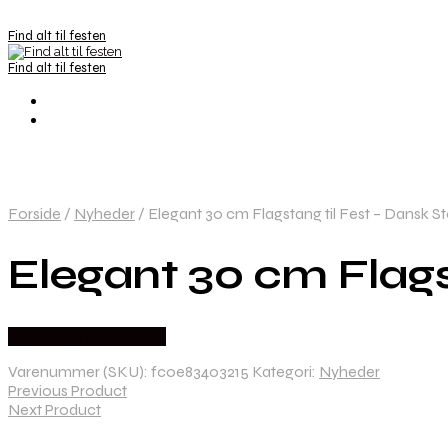
Find alt til festen
Find alt til festen
Forside
/
Nyheder
/
Elegant 30 cm Flagstang til Fest – Dansk S
Elegant 30 cm Flags
Købes hos Festkassen
Varenummer (SKU):
fc0e83403215
Kategori:
Nyheder
Previous Product
Next Product