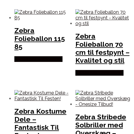
Zebra
Zebra
Folieballon 115
Folieballon 70
85
cm til festpynt –
Kvalitet og stil
Købes hos Partyvikings
Købes hos Partyvikings
Zebra Kostume
Zebra Stribede
Dele –
Solbriller med
Fantastisk Til
Overskæg –