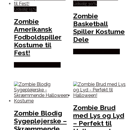
Udsalg 30%
Udsalg 15%
Zombie
Zombie
Basketball
Amerikansk
Spiller Kostume
Fodboldspiller
Dele
Kostume til
Fest!
Købes hos Partyvikings
Købes hos Partyvikings
Zombie Brud
Zombie Blodig
med Lys og Lyd
Sygeplejerske –
– Perfekt til
Skræmmende