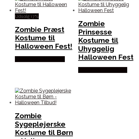
Udsalg 17%
Zombie
Zombie Præst
Prinsesse
Kostume til
Kostume til
Halloween Fest!
Uhyggelig
Halloween Fest
Købes hos Partyvikings
Købes hos Festkassen
Zombie
Sygeplejerske
Kostume til Børn