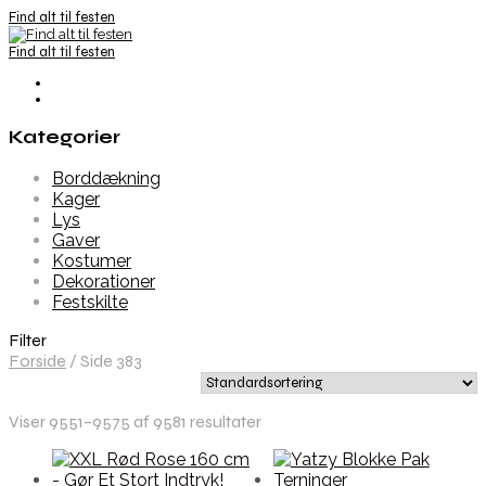
Find alt til festen
Find alt til festen
Kategorier
Borddækning
Kager
Lys
Gaver
Kostumer
Dekorationer
Festskilte
Filter
Forside
/
Side 383
Viser 9551–9575 af 9581 resultater