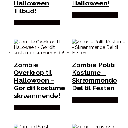
Halloween
Halloween!
Tilbud!
Købes hos Partyvikings
Købes hos Partyvikings
Zombie
Zombie Politi
Overkrop til
Kostume –
Halloween –
Skræmmende
Gør dit kostume
Del til Festen
skræmmende!
Købes hos Partyvikings
Købes hos Partyvikings