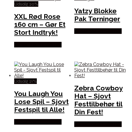
Udsalg 20%
Yatzy Blokke
XXL Rød Rose
Pak Terninger
160 cm – Gør Et
Stort Indtryk!
Købes hos Partyvikings
Købes hos Partyvikings
Udsalg 21%
Zebra Cowboy
You Laugh You
Hat – Sjovt
Lose Spil – Sjovt
Festtilbehør til
Festspil til Alle!
Din Fest!
Købes hos Partyvikings
Købes hos Partyvikings