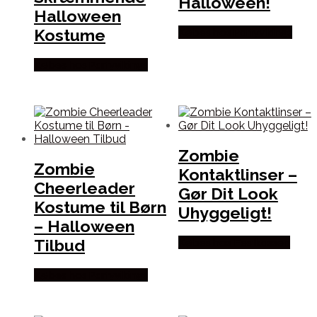
Halloween!
Halloween
Kostume
Købes hos Partyvikings
Købes hos Partyvikings
Zombie
Zombie
Kontaktlinser –
Cheerleader
Gør Dit Look
Kostume til Børn
Uhyggeligt!
– Halloween
Tilbud
Købes hos Festkassen
Købes hos Partyvikings