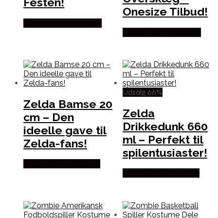
Festen!
Onesize Tilbud!
Købes hos Partyvikings
Købes hos Partyvikings
Udsalg 66%
Zelda Bamse 20
Zelda
cm – Den
Drikkedunk 660
ideelle gave til
ml – Perfekt til
Zelda-fans!
spilentusiaster!
Købes hos Festkassen
Købes hos Festkassen