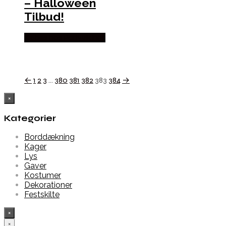
– Halloween
Tilbud!
Købes hos Partyvikings
←
1
2
3
…
380
381
382
383
384
→
×
Kategorier
Borddækning
Kager
Lys
Gaver
Kostumer
Dekorationer
Festskilte
×
×