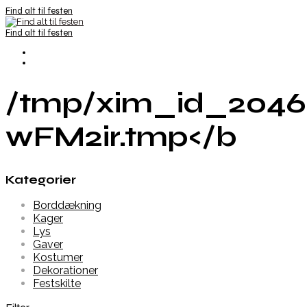
Find alt til festen
Find alt til festen
/tmp/xim_id_2046
wFM2ir.tmp</b
Kategorier
Borddækning
Kager
Lys
Gaver
Kostumer
Dekorationer
Festskilte