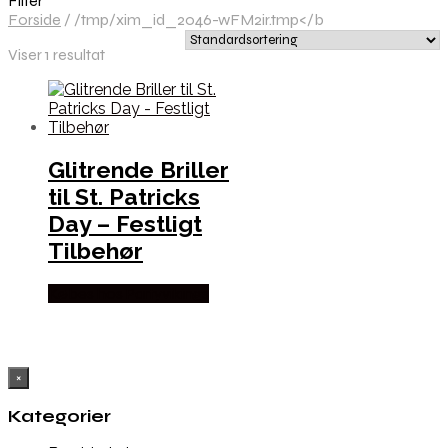
Filter
Forside
/
/tmp/xim_id_2046-wFM2ir.tmp</b
Viser 1 resultat
Glitrende Briller
til St. Patricks
Day – Festligt
Tilbehør
Købes hos Partyvikings
×
Kategorier