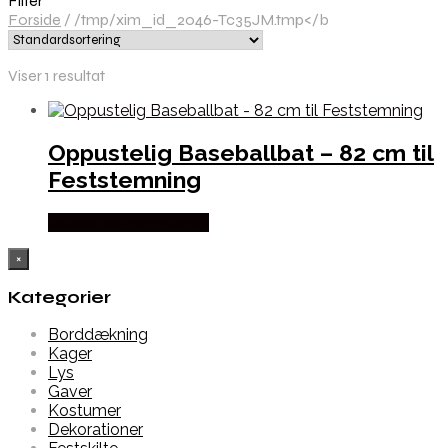
Filter
Forside
/
/tmp/xim_id_2046-Tc35JM.tmp</b
Viser 1 resultat
Oppustelig Baseballbat – 82 cm til
Feststemning
Købes hos Partyvikings
×
Kategorier
Borddækning
Kager
Lys
Gaver
Kostumer
Dekorationer