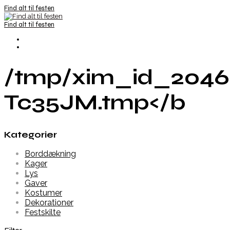
Find alt til festen
Find alt til festen
/tmp/xim_id_2046
Tc35JM.tmp</b
Kategorier
Borddækning
Kager
Lys
Gaver
Kostumer
Dekorationer
Festskilte