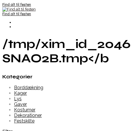
Find alt til festen
Find alt til festen
/tmp/xim_id_2046
SNAO2B.tmp</b
Kategorier
Borddækning
Kager
Lys
Gaver
Kostumer
Dekorationer
Festskilte