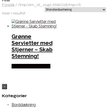
Filter
Forside
/
/tmp/xim_id_2046-SNAO2B.tmp</b
Viser 1 resultat
Grønne
Servietter med
Stjerner – Skab
Stemning!
Købes hos Partyvikings
×
Kategorier
Borddækning