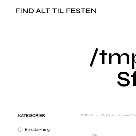
FIND ALT TIL FESTEN
/tm
S
KATEGORIER
FORSIDE
/
/TMP/XIM_ID_2046-SFI
Borddækning