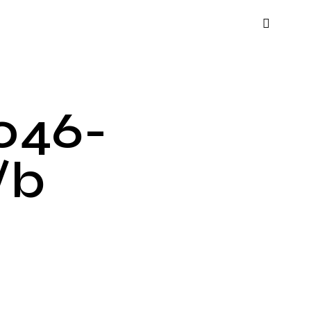
046-
/b