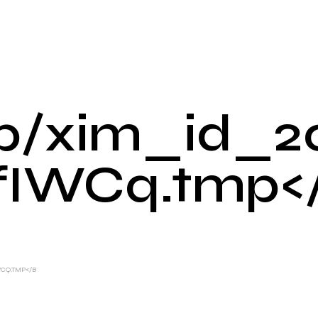
p/xim_id_2
fIWCq.tmp<
WCQ.TMP</B