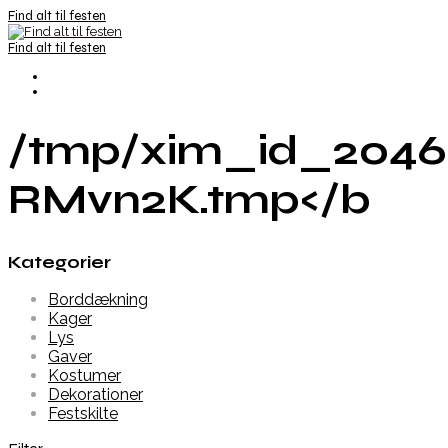
Find alt til festen
Find alt til festen
/tmp/xim_id_2046
RMvn2K.tmp</b
Kategorier
Borddækning
Kager
Lys
Gaver
Kostumer
Dekorationer
Festskilte