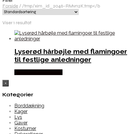
Filter
Forside
/
/tmp/xim_id_2046-RMvn2K.tmp</b
Viser 1 resultat
Lyserød hårbøjle med flamingoer
til festlige anledninger
Købes hos Partyvikings
×
Kategorier
Borddækning
Kager
Lys
Gaver
Kostumer