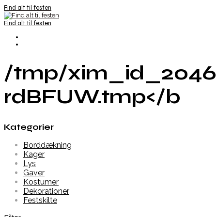
Find alt til festen
Find alt til festen
/tmp/xim_id_2046
rdBFUW.tmp</b
Kategorier
Borddækning
Kager
Lys
Gaver
Kostumer
Dekorationer
Festskilte