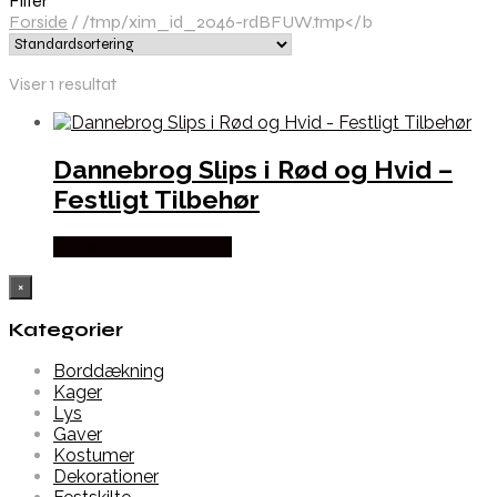
Filter
Forside
/
/tmp/xim_id_2046-rdBFUW.tmp</b
Viser 1 resultat
Dannebrog Slips i Rød og Hvid –
Festligt Tilbehør
Købes hos Partyvikings
×
Kategorier
Borddækning
Kager
Lys
Gaver
Kostumer
Dekorationer