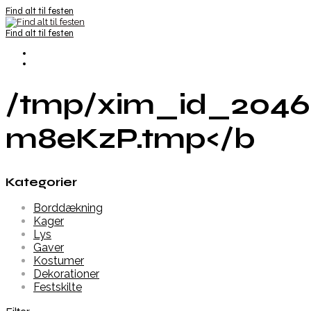
Find alt til festen
Find alt til festen
/tmp/xim_id_2046
m8eKzP.tmp</b
Kategorier
Borddækning
Kager
Lys
Gaver
Kostumer
Dekorationer
Festskilte