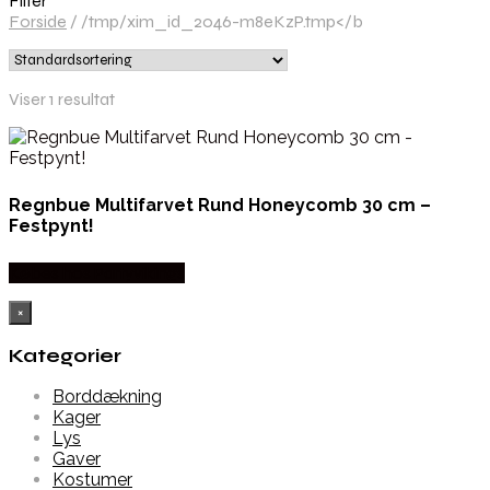
Filter
Forside
/
/tmp/xim_id_2046-m8eKzP.tmp</b
Viser 1 resultat
Regnbue Multifarvet Rund Honeycomb 30 cm –
Festpynt!
Købes hos Partyvikings
×
Kategorier
Borddækning
Kager
Lys
Gaver
Kostumer