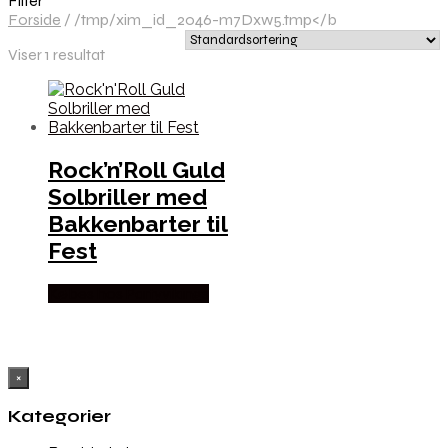
Filter
Forside
/
/tmp/xim_id_2046-m7Dxw5.tmp</b
Viser 1 resultat
Rock’n’Roll Guld
Solbriller med
Bakkenbarter til
Fest
Købes hos Partyvikings
×
Kategorier