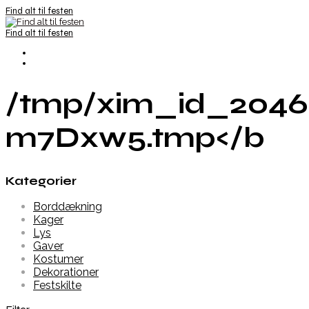
Find alt til festen
Find alt til festen
/tmp/xim_id_2046
m7Dxw5.tmp</b
Kategorier
Borddækning
Kager
Lys
Gaver
Kostumer
Dekorationer
Festskilte