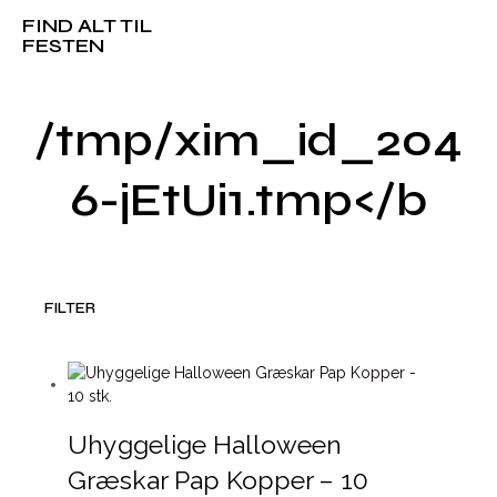
FIND ALT TIL
FESTEN
/tmp/xim_id_204
6-jEtUi1.tmp</b
FILTER
Uhyggelige Halloween
Græskar Pap Kopper – 10