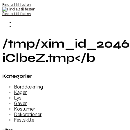
Find alt til festen
Find alt til festen
/tmp/xim_id_2046
iClbeZ.tmp</b
Kategorier
Borddækning
Kager
Lys
Gaver
Kostumer
Dekorationer
Festskilte