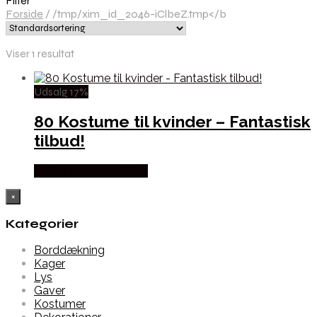
Filter
Forside
/
/tmp/xim_id_2046-iClbeZ.tmp</b
Viser 1 resultat
Udsalg 17%
80 Kostume til kvinder – Fantastisk
tilbud!
Købes hos Partyvikings
×
Kategorier
Borddækning
Kager
Lys
Gaver
Kostumer