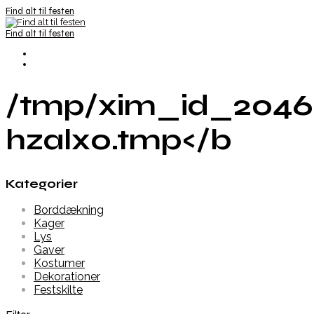
Find alt til festen
Find alt til festen
/tmp/xim_id_2046
hzalx0.tmp</b
Kategorier
Borddækning
Kager
Lys
Gaver
Kostumer
Dekorationer
Festskilte