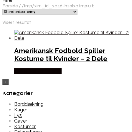
Filter
Forside
/
/tmp/xim_id_2046-hzalx0.tmp</b
Viser 1 resultat
Amerikansk Fodbold Spiller
Kostume til Kvinder – 2 Dele
Købes hos Partyvikings
×
Kategorier
Borddækning
Kager
Lys
Gaver
Kostumer