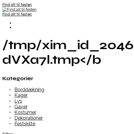
Find alt til festen
Find alt til festen
/tmp/xim_id_2046
dVXa7l.tmp</b
Kategorier
Borddækning
Kager
Lys
Gaver
Kostumer
Dekorationer
Festskilte