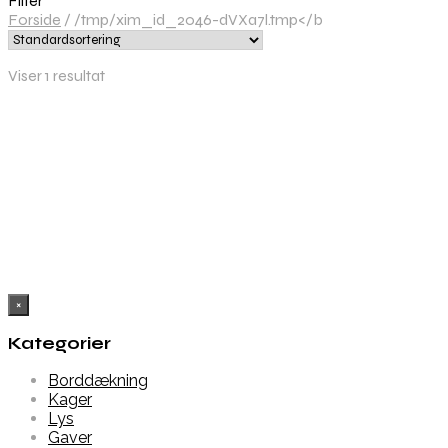
Filter
Forside
/
/tmp/xim_id_2046-dVXa7l.tmp</b
Viser 1 resultat
Købes hos Partyvikings
×
Kategorier
Borddækning
Kager
Lys
Gaver