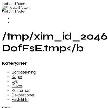
Find alt til festen
Find alt til festen
/tmp/xim_id_2046
DofFsE.tmp</b
Kategorier
Borddækning
Kager
Lys
Gaver
Kostumer
Dekorationer
Festskilte