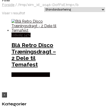
Filter
Forside
/
/tmp/xim_id_2046-DofFsE.tmp</b
Viser 1 resultat
Udsalg 34%
Blå Retro Disco
Træningsdragt –
2 Dele til
Temafest
Købes hos Partyvikings
×
Kategorier