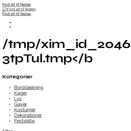
Find alt til festen
Find alt til festen
/tmp/xim_id_2046
3tpTul.tmp</b
Kategorier
Borddækning
Kager
Lys
Gaver
Kostumer
Dekorationer
Festskilte