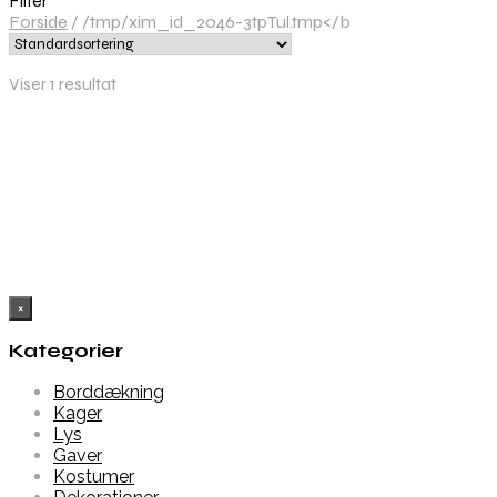
Filter
Forside
/
/tmp/xim_id_2046-3tpTul.tmp</b
Viser 1 resultat
Købes hos Partyvikings
×
Kategorier
Borddækning
Kager
Lys
Gaver
Kostumer