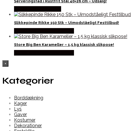
Serveringsfad i Rustfrit Stål 40×26 cm – Udsalg!
Købes hos Partyvikings
Slikkepinde Rikke 150 Stk – Uimodståeligt Festtilbud!
Købes hos Fastelavnstønden
Store Big Ben Karameller – 1,5 kg klassisk slikpose!
Købes hos Fastelavnstønden
×
Kategorier
Borddækning
Kager
Lys
Gaver
Kostumer
Dekorationer