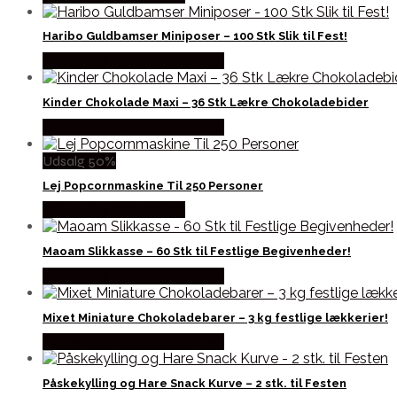
Haribo Guldbamser Miniposer – 100 Stk Slik til Fest!
Købes hos Fastelavnstønden
Kinder Chokolade Maxi – 36 Stk Lækre Chokoladebider
Købes hos Fastelavnstønden
Udsalg 50%
Lej Popcornmaskine Til 250 Personer
Købes hos Partyvikings
Maoam Slikkasse – 60 Stk til Festlige Begivenheder!
Købes hos Fastelavnstønden
Mixet Miniature Chokoladebarer – 3 kg festlige lækkerier!
Købes hos Fastelavnstønden
Påskekylling og Hare Snack Kurve – 2 stk. til Festen