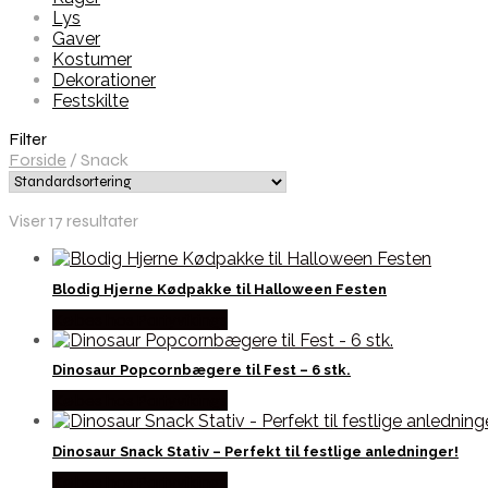
Lys
Gaver
Kostumer
Dekorationer
Festskilte
Filter
Forside
/
Snack
Viser 17 resultater
Blodig Hjerne Kødpakke til Halloween Festen
Købes hos Partyvikings
Dinosaur Popcornbægere til Fest – 6 stk.
Købes hos Partyvikings
Dinosaur Snack Stativ – Perfekt til festlige anledninger!
Købes hos Partyvikings