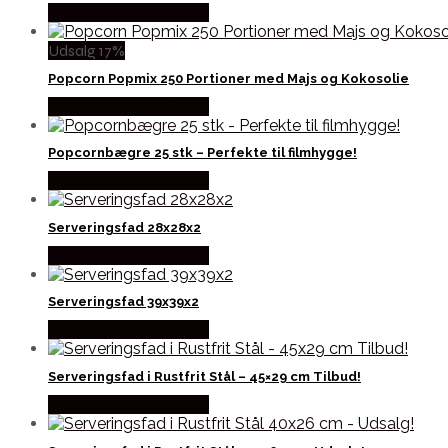
Købes hos Partyvikings
Udsalg 17%
Popcorn Popmix 250 Portioner med Majs og Kokosolie
Købes hos Partyvikings
Popcornbægre 25 stk – Perfekte til filmhygge!
Købes hos Partyvikings
Serveringsfad 28x28x2
Købes hos Partyvikings
Serveringsfad 39x39x2
Købes hos Partyvikings
Serveringsfad i Rustfrit Stål – 45×29 cm Tilbud!
Købes hos Partyvikings