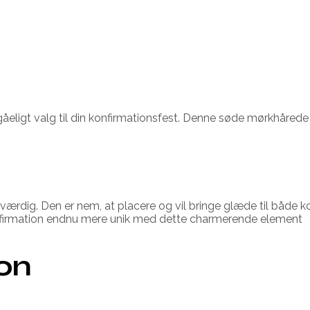
åeligt valg til din konfirmationsfest. Denne søde mørkhårede pi
eværdig. Den er nem, at placere og vil bringe glæde til både 
konfirmation endnu mere unik med dette charmerende element
ion