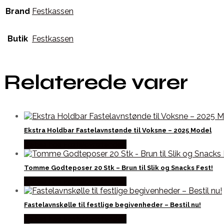
Brand
Festkassen
Butik
Festkassen
Relaterede varer
Ekstra Holdbar Fastelavnstønde til Voksne – 2025 Model
Købes hos Fastelavnstønden
Tomme Godteposer 20 Stk – Brun til Slik og Snacks Fest!
Købes hos Fastelavnstønden
Fastelavnskølle til festlige begivenheder – Bestil nu!
Købes hos Fastelavnstønden