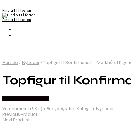
Find alt til festen
Find alt til festen
Forside
/
Nyheder
/
Topfigur til Konfirmation – Mørkhåret Pige 
Topfigur til Konfirm
Købes hos Festkassen
Varenummer (SKU):
e8de7de99dab
Kategori:
Nyheder
Previous Product
Next Product