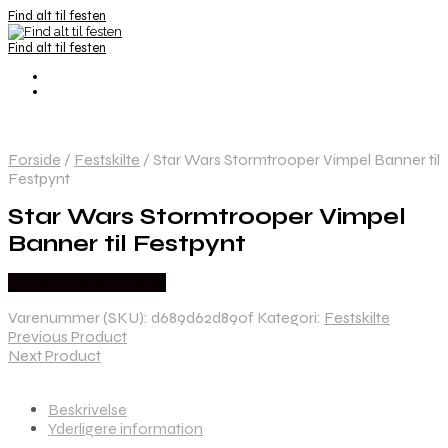
Find alt til festen
Find alt til festen
Forside
/
Festskilte
/
Star Wars Stormtrooper Vimpel Banner til
Festpynt
Star Wars Stormtrooper Vimpel
Banner til Festpynt
Købes hos Festkassen
Varenummer (SKU):
d689d62d890f
Kategori:
Festskilte
Previous Product
Next Product
Beskrivelse
Yderligere information