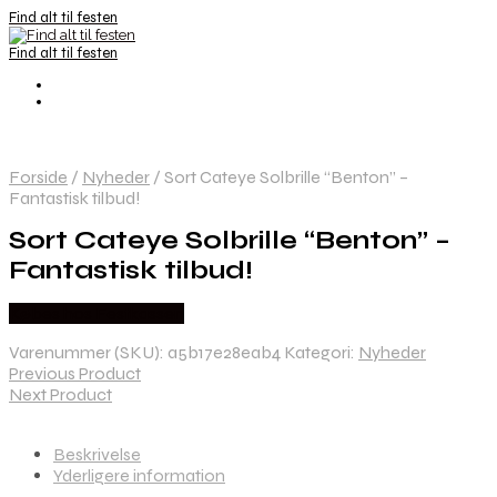
Find alt til festen
Find alt til festen
Forside
/
Nyheder
/
Sort Cateye Solbrille “Benton” –
Fantastisk tilbud!
Sort Cateye Solbrille “Benton” –
Fantastisk tilbud!
Købes hos Festkassen
Varenummer (SKU):
a5b17e28eab4
Kategori:
Nyheder
Previous Product
Next Product
Beskrivelse
Yderligere information