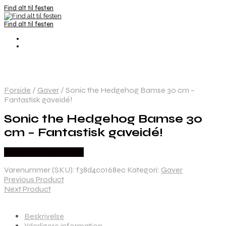
Find alt til festen
Find alt til festen
Forside
/
Gaver
/
Sonic the Hedgehog Bamse 30 cm –
Fantastisk gaveidé!
Sonic the Hedgehog Bamse 30
cm – Fantastisk gaveidé!
Købes hos Festkassen
Varenummer (SKU):
f38d4c0168ec
Kategori:
Gaver
Previous Product
Next Product
Beskrivelse
Yderligere information