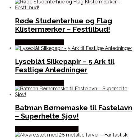
Røde Studenterhue og Flag
Klistermærker – Festtilbud!
Købes hos Festkassen
Lyseblåt Silkepapir – 5 Ark til
Festlige Anledninger
Købes hos Festkassen
Batman Børnemaske til Fastelavn
– Superhelte Sjov!
Købes hos Fastelavnstønden