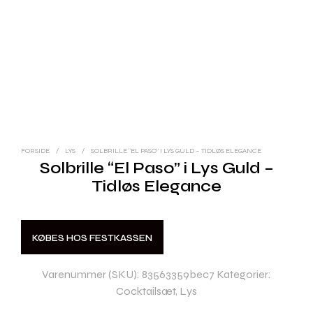
FORSIDE
/
LYS
/
SOLBRILLE “EL PASO” I LYS GULD – TIDLØS ELEGANCE
Solbrille “El Paso” i Lys Guld –
Tidløs Elegance
KØBES HOS FESTKASSEN
Varenummer (SKU):
83563359bec7
Kategorier:
Cocktailsæt
,
Lys