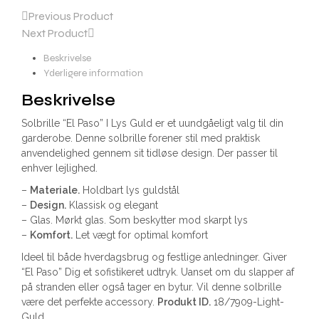
Previous Product
Next Product
Beskrivelse
Yderligere information
Beskrivelse
Solbrille “El Paso” I Lys Guld er et uundgåeligt valg til din
garderobe. Denne solbrille forener stil med praktisk
anvendelighed gennem sit tidløse design. Der passer til
enhver lejlighed.
–
Materiale.
Holdbart lys guldstål
–
Design.
Klassisk og elegant
– Glas. Mørkt glas. Som beskytter mod skarpt lys
–
Komfort.
Let vægt for optimal komfort
Ideel til både hverdagsbrug og festlige anledninger. Giver
“El Paso” Dig et sofistikeret udtryk. Uanset om du slapper af
på stranden eller også tager en bytur. Vil denne solbrille
være det perfekte accessory.
Produkt ID.
18/7909-Light-
Guld