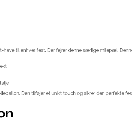
-have til enhver fest. Der fejrer denne særlige milepæl. Denne 
fekt
alje
eballon. Den tilføjer et unikt touch og sikrer den perfekte f
ion