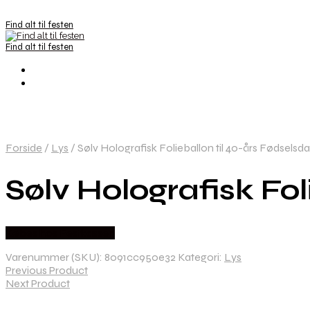
Find alt til festen
Find alt til festen
Forside
/
Lys
/
Sølv Holografisk Folieballon til 40-års Fødselsd
Sølv Holografisk Fol
Købes hos Festkassen
Varenummer (SKU):
8091cc950e32
Kategori:
Lys
Previous Product
Next Product