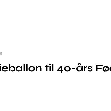
ag
ieballon til 40-års F