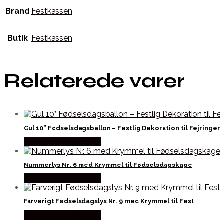
Brand
Festkassen
Butik
Festkassen
Relaterede varer
Gul 10” Fødselsdagsballon – Festlig Dekoration til Fejringen
Købes hos Festkassen
Nummerlys Nr. 6 med Krymmel til Fødselsdagskage
Købes hos Festkassen
Farverigt Fødselsdagslys Nr. 9 med Krymmel til Fest
Købes hos Festkassen