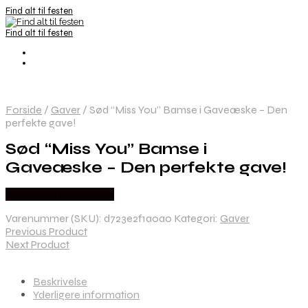
Find alt til festen
Find alt til festen
Forside
/
Gaver
/
Sød “Miss You” Bamse i Gaveæske – Den
perfekte gave!
Sød “Miss You” Bamse i
Gaveæske – Den perfekte gave!
Købes hos Festkassen
Varenummer (SKU):
d723e2f1a0a0
Kategori:
Gaver
Previous Product
Next Product
Beskrivelse
Yderligere information