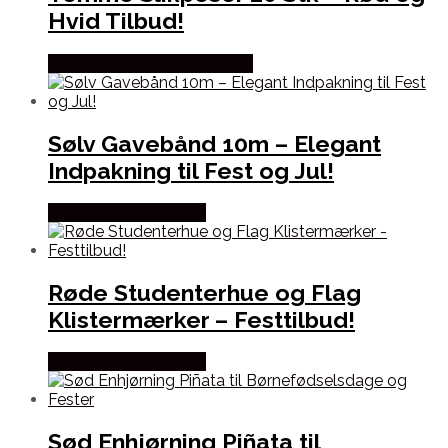
Hvid Tilbud!
Købes hos Fastelavnstønden
Sølv Gavebånd 10m – Elegant
Indpakning til Fest og Jul!
Købes hos Festkassen
Røde Studenterhue og Flag
Klistermærker – Festtilbud!
Købes hos Festkassen
Sød Enhjørning Piñata til