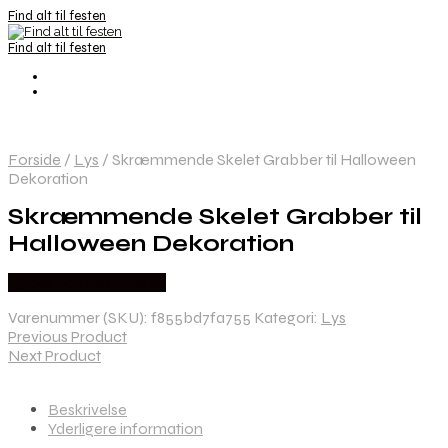
Find alt til festen
Find alt til festen
Forside
/
Lys
/
Skræmmende Skelet Grabber til Halloween
Dekoration
Skræmmende Skelet Grabber til
Halloween Dekoration
Købes hos Festkassen
Varenummer (SKU):
f855bd7fa755
Kategori:
Lys
Previous Product
Next Product
Beskrivelse
Yderligere information