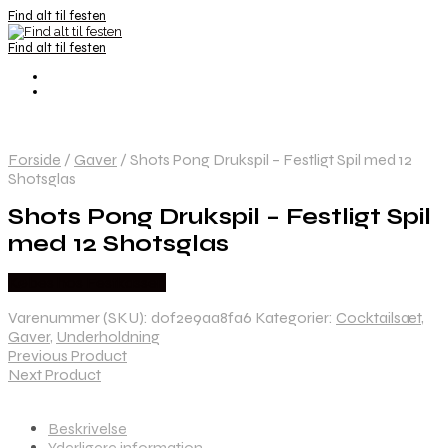
Find alt til festen
Find alt til festen
Forside
/
Gaver
/
Shots Pong Drukspil – Festligt Spil med 12
Shotsglas
Shots Pong Drukspil – Festligt Spil
med 12 Shotsglas
Købes hos Festkassen
Varenummer (SKU):
d0f2e9aa8fa6
Kategorier:
Cocktailsæt
,
Gaver
,
Underholdning
Previous Product
Next Product
Beskrivelse
Yderligere information