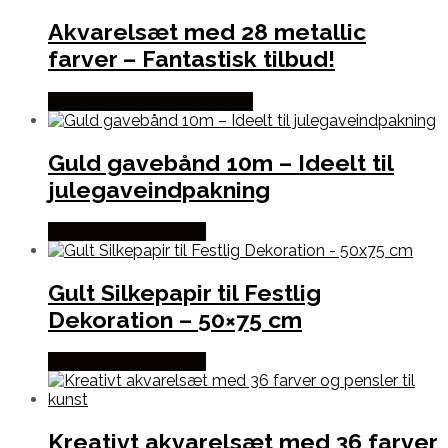
Akvarelsæt med 28 metallic
farver – Fantastisk tilbud!
Købes hos Fastelavnstønden
Guld gavebånd 10m – Ideelt til
julegaveindpakning
Købes hos Festkassen
Gult Silkepapir til Festlig
Dekoration – 50×75 cm
Købes hos Festkassen
Kreativt akvarelsæt med 36 farver