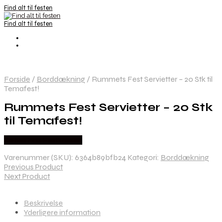
Find alt til festen
Find alt til festen
Forside
/
Borddækning
/
Rummets Fest Servietter – 20 Stk til
Temafest!
Rummets Fest Servietter – 20 Stk
til Temafest!
Købes hos Festkassen
Varenummer (SKU):
6364b89bfb24
Kategori:
Borddækning
Previous Product
Next Product
Beskrivelse
Yderligere information