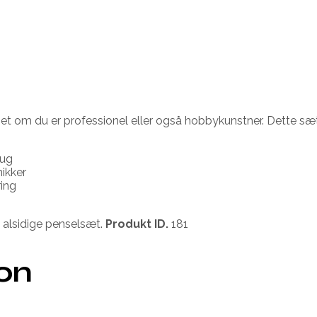
set om du er professionel eller også hobbykunstner. Dette sæt
rug
nikker
ring
 alsidige penselsæt.
Produkt ID.
181
ion