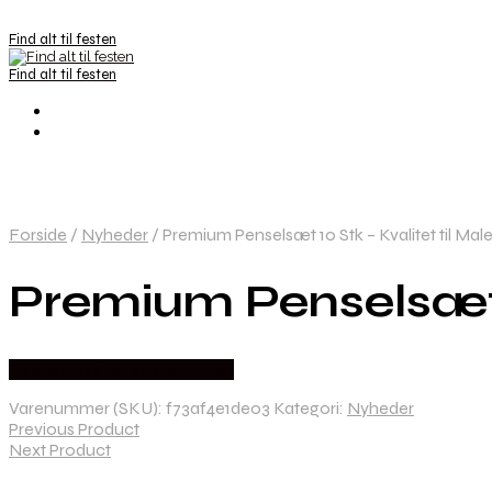
Find alt til festen
Find alt til festen
Forside
/
Nyheder
/
Premium Penselsæt 10 Stk – Kvalitet til Mal
Premium Penselsæt 10
Købes hos Fastelavnstønden
Varenummer (SKU):
f73af4e1de03
Kategori:
Nyheder
Previous Product
Next Product