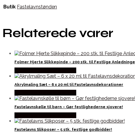
Butik
Fastelavnstønden
Relaterede varer
Folmer Hjerte Slikkepinde – 200 stk. til Festlige Anledninge
Købes hos Fastelavnstønden
Akrylmaling Sæt – 6 x 20 ml til Fastelavnsdekorationer
Købes hos Fastelavnstønden
Fastelavnskølle til børn – Gør festlighederne sjovere!
Købes hos Fastelavnstønden
Fastelavns Slikposer – 5 stk. festlige godbidder!