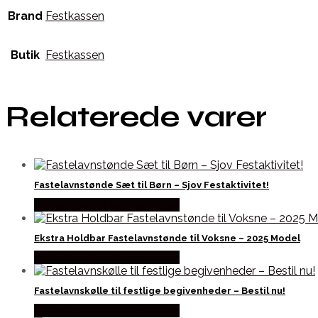
Brand
Festkassen
Butik
Festkassen
Relaterede varer
Fastelavnstønde Sæt til Børn – Sjov Festaktivitet!
Købes hos Fastelavnstønden
Ekstra Holdbar Fastelavnstønde til Voksne – 2025 Model
Købes hos Fastelavnstønden
Fastelavnskølle til festlige begivenheder – Bestil nu!
Købes hos Fastelavnstønden