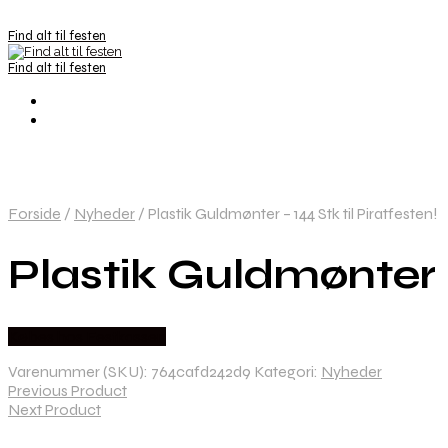
Find alt til festen
Find alt til festen
Forside
/
Nyheder
/
Plastik Guldmønter – 144 Stk til Piratfesten!
Plastik Guldmønter –
Købes hos Festkassen
Varenummer (SKU):
764cafd242d9
Kategori:
Nyheder
Previous Product
Next Product