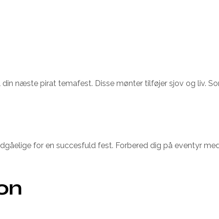
l din næste pirat temafest. Disse mønter tilføjer sjov og liv. S
åelige for en succesfuld fest. Forbered dig på eventyr med d
ion