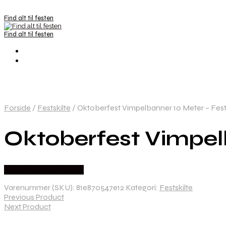
Find alt til festen
Find alt til festen
Forside
/
Festskilte
/
Oktoberfest Vimpelbanner 10 Meter – Fest
Oktoberfest Vimpelb
Købes hos Festkassen
Varenummer (SKU):
81e870547e12
Kategori:
Festskilte
Previous Product
Next Product