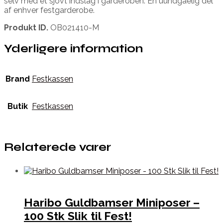
selv med et sjovt indslag i garderoben. En uundgåelig del
af enhver festgarderobe.
Produkt ID.
OB021410-M
Yderligere information
Brand
Festkassen
Butik
Festkassen
Relaterede varer
Haribo Guldbamser Miniposer –
100 Stk Slik til Fest!