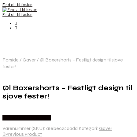
Find alt til festen
Find alt til festen
Forside
/
Gaver
/
Øl Boxershorts – Festligt design til sjove
fester!
Øl Boxershorts – Festligt design til
sjove fester!
Købes hos Festkassen
Varenummer (SKU):
a1ebec22aadd
Kategori:
Gaver
Previous Product