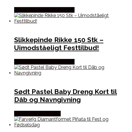
Købes hos Fastelavnstønden
Slikkepinde Rikke 150 Stk –
Uimodståeligt Festtilbud!
Købes hos Fastelavnstønden
Sødt Pastel Baby Dreng Kort til
Dåb og Navngivning
Købes hos Festkassen