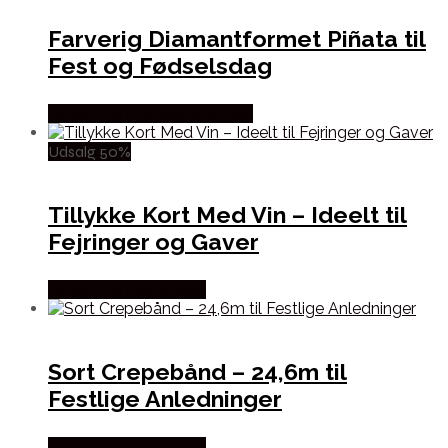
Farverig Diamantformet Piñata til
Fest og Fødselsdag
Købes hos Fastelavnstønden
Udsalg 50%
Tillykke Kort Med Vin – Ideelt til
Fejringer og Gaver
Købes hos Festkassen
Sort Crepebånd – 24,6m til
Festlige Anledninger
Købes hos Festkassen