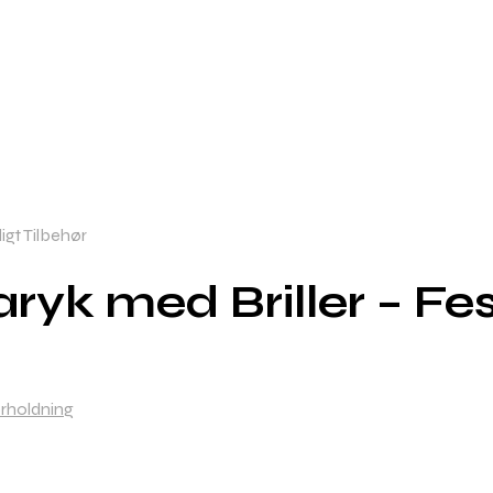
igt Tilbehør
k med Briller – Fest
rholdning