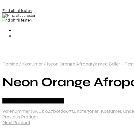
Find alt til festen
Find alt til festen
Forside
/
Kostumer
/
Neon Orange Afroparyk med Briller – Festl
Neon Orange Afropary
Købes hos Fastelavnstønden
Varenummer (SKU):
047b01d06774
Kategorier:
Kostumer
,
Unde
Previous Product
Next Product