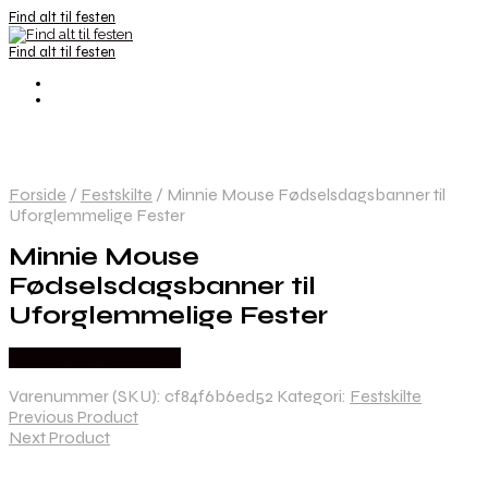
Find alt til festen
Find alt til festen
Forside
/
Festskilte
/
Minnie Mouse Fødselsdagsbanner til
Uforglemmelige Fester
Minnie Mouse
Fødselsdagsbanner til
Uforglemmelige Fester
Købes hos Festkassen
Varenummer (SKU):
cf84f6b6ed52
Kategori:
Festskilte
Previous Product
Next Product