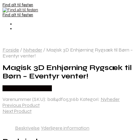
Find alt til festen
Find alt til festen
Forside
/
Nyheder
/
Magisk 3D Enhjørning Rygsæk til Børn –
Eventyr venter!
Magisk 3D Enhjørning Rygsæk til
Børn – Eventyr venter!
Købes hos Festkassen
Varenummer (SKU):
ba84df05316b
Kategori:
Nyheder
Previous Product
Next Product
Beskrivelse
Yderligere information