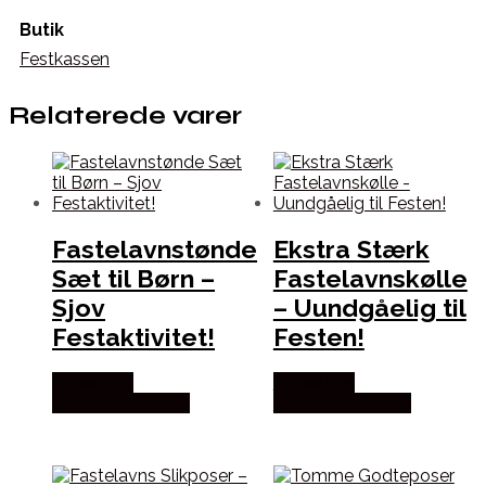
Butik
Festkassen
Relaterede varer
Fastelavnstønde
Ekstra Stærk
Sæt til Børn –
Fastelavnskølle
Sjov
– Uundgåelig til
Festaktivitet!
Festen!
Købes hos
Købes hos
Fastelavnstønden
Fastelavnstønden