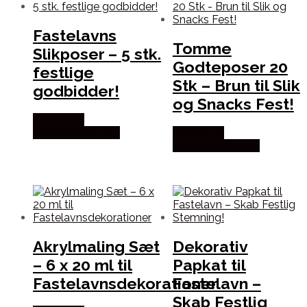
Fastelavns
Tomme
Slikposer – 5 stk.
Godteposer 20
festlige
Stk – Brun til Slik
godbidder!
og Snacks Fest!
Købes hos
Fastelavnstønden
Købes hos
Fastelavnstønden
Akrylmaling Sæt
Dekorativ
– 6 x 20 ml til
Papkat til
Fastelavnsdekorationer
Fastelavn –
Skab Festlig