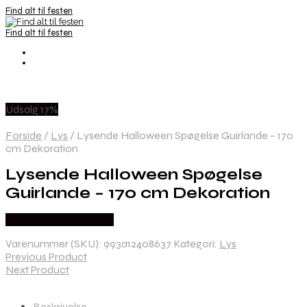
Find alt til festen
Find alt til festen
Udsalg 17%
Forside
/
Lys
/
Lysende Halloween Spøgelse Guirlande – 170
cm Dekoration
Lysende Halloween Spøgelse
Guirlande – 170 cm Dekoration
Købes hos Festkassen
Varenummer (SKU):
993a12408637
Kategori:
Lys
Previous Product
Next Product
Beskrivelse