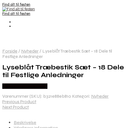
Find alt til festen
Find alt til festen
Forside
/
Nyheder
/
Lyseblåt Træbestik Sæt – 18 Dele til
Festlige Anledninger
Lyseblåt Træbestik Sæt – 18 Dele
til Festlige Anledninger
Købes hos Festkassen
Varenummer (SKU):
b321e88eb810
Kategori:
Nyheder
Previous Product
Next Product
Beskrivelse
Yderligere information