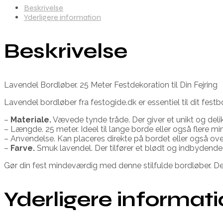
Beskrivelse
Yderligere information
Beskrivelse
Lavendel Bordløber. 25 Meter Festdekoration til Din Fejring
Lavendel bordløber fra festogide.dk er essentiel til dit fe
–
Materiale.
Vævede tynde tråde. Der giver et unikt og del
– Længde. 25 meter. Ideel til lange borde eller også flere m
– Anvendelse. Kan placeres direkte på bordet eller også over
–
Farve.
Smuk lavendel. Der tilfører et blødt og indbydend
Gør din fest mindeværdig med denne stilfulde bordløber. D
Yderligere informat