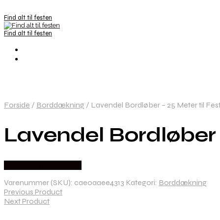
Find alt til festen
Find alt til festen
Forside
/
Borddækning
/
Lavendel Bordløber – 25 Meter til Fes
Lavendel Bordløber –
Købes hos Festkassen
Varenummer (SKU):
cae0aaee4313
Kategori:
Borddækning
Previous Product
Next Product