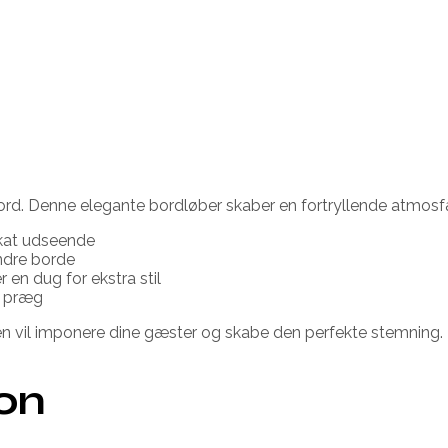
stbord. Denne elegante bordløber skaber en fortryllende atmo
ikat udseende
indre borde
 en dug for ekstra stil
e præg
en vil imponere dine gæster og skabe den perfekte stemning.
ion