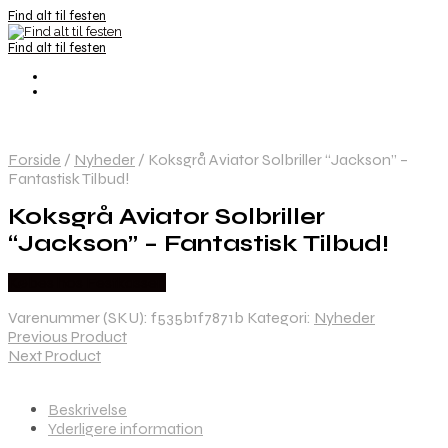
Find alt til festen
Find alt til festen
Forside
/
Nyheder
/
Koksgrå Aviator Solbriller “Jackson” –
Fantastisk Tilbud!
Koksgrå Aviator Solbriller
“Jackson” – Fantastisk Tilbud!
Købes hos Festkassen
Varenummer (SKU):
f535b1f7871b
Kategori:
Nyheder
Previous Product
Next Product
Beskrivelse
Yderligere information